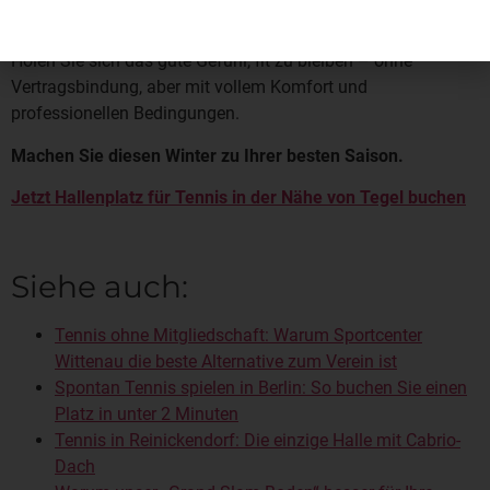
Hallenkapazitäten finden.
Holen Sie sich das gute Gefühl, fit zu bleiben – ohne
Vertragsbindung, aber mit vollem Komfort und
professionellen Bedingungen.
Machen Sie diesen Winter zu Ihrer besten Saison.
Jetzt Hallenplatz für Tennis in der Nähe von Tegel buchen
Siehe auch:
Tennis ohne Mitgliedschaft: Warum Sportcenter
Wittenau die beste Alternative zum Verein ist
Spontan Tennis spielen in Berlin: So buchen Sie einen
Platz in unter 2 Minuten
Tennis in Reinickendorf: Die einzige Halle mit Cabrio-
Dach