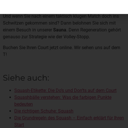
trifft.
Und wenn Sie nach einem taktisch klugen Match doch ins
Schwitzen gekommen sind? Dann belohnen Sie sich mit
einem Besuch in unserer
Sauna
. Denn Regeneration gehört
genauso zur Strategie wie der Volley-Stopp.
Buchen Sie Ihren Court jetzt online. Wir sehen uns auf dem
T!
Siehe auch:
Squash-Etikette: Die Do’s und Don’ts auf dem Court
Squashbälle verstehen: Was die farbigen Punkte
bedeuten
Die richtigen Schuhe: Squash
Die Grundregeln des Squash – Einfach erklärt für Ihren
Start